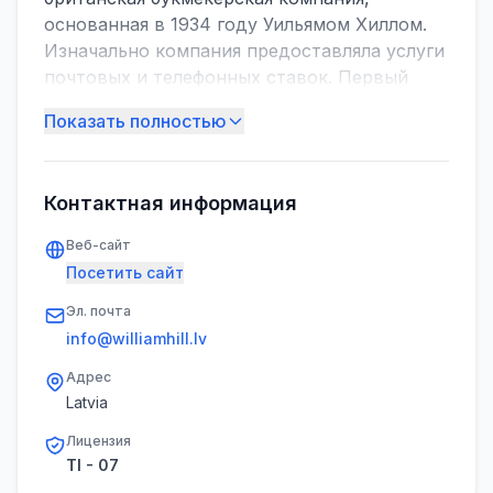
основанная в 1934 году Уильямом Хиллом.
Изначально компания предоставляла услуги
почтовых и телефонных ставок. Первый
пункт приёма ставок открыт в 1966 году. В
Показать полностью
1998 году William Hill стала первой крупной
британской букмекерской компанией,
запустившей онлайн-сайт ставок. В апреле
Контактная информация
2021 года компания приобретена Caesars
Entertainment. В июле 2022 года европейский
Веб-сайт
бизнес продан 888 Holdings (ныне Evoke plc)
Посетить сайт
за £1,95 млрд.
Эл. почта
info@williamhill.lv
История в Латвии:
Адрес
2012: Запуск бренда 11.lv. Основатели —
Latvia
латвийские предприниматели и отраслевые
Лицензия
эксперты. Сооснователь и глава совета
TI - 07
директоров — Янис Трегерс (Janis Tregers).