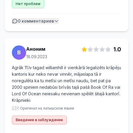
Нет проблем
0
комментариев
Аноним
1.0
B
18.09.2023
Agrāk 11.lv tagad williamhill ir vienkārši legalizēts krāpēju
kantoris kur neko nevar vinnēr, mājaslapa tā ir
noregulēta ka tu metīsi un metīsi naudu, bet pat pa
2000 spiniem nedabūsi brīvās tajā pašā Book Of Ra vai
Lord Of Ocean neiesaku nevienam spēlēt šitajā kantorī.
Krāpnieki.
🇱🇻 Оригинал на латышском языке
Введение в заблуждение