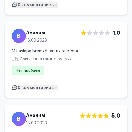
0
комментариев
Аноним
1.0
B
18.09.2023
Mājaslapa bremzē, arī uz telefona.
🇱🇻 Оригинал на латышском языке
Нет проблем
0
комментариев
Аноним
5.0
B
18.09.2023