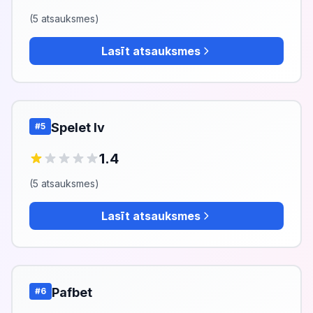
(5 atsauksmes)
Lasīt atsauksmes
Spelet lv
#5
1.4
(5 atsauksmes)
Lasīt atsauksmes
Pafbet
#6