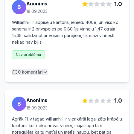
Anonīms
1.0
B
18.09.2023
Williamhill ir appiseju kantoris, iemetu 400e, un viss ko
sanemu ir 2 brivspeles pa 0.80 1ja vinneju 1.47 otraja
15.35, salidzinpt ar vosiem parejiem, tik mazi vinnesti
nekad nav bijisi
Nav problēmu
0
komentāri
Anonīms
1.0
B
18.09.2023
Agrāk 11.lv tagad williamhill ir vienkārši legalizēts krāpēju
kantoris kur neko nevar vinnēr, mājaslapa tā ir
noregulēta ka tu metīsi un metīsi naudu, bet pat pa