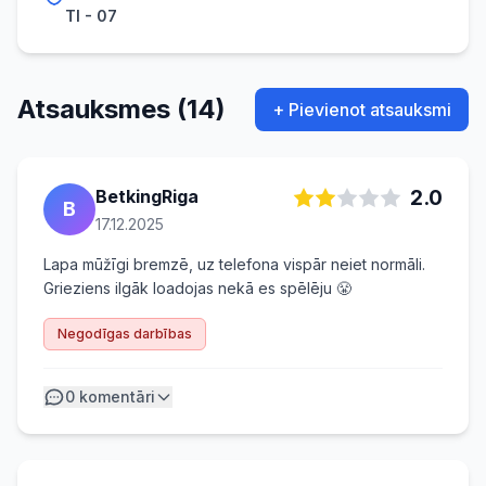
TI - 07
citām maksājumu metodēm. Lai gan William Hill
Latvia nepiedāvā pokera zāli vai kazino turnīrus,
šajā tiešsaistes kazino jūs atradīsiet daudz
izklaides iespēju.
Atsauksmes (14)
+ Pievienot atsauksmi
BetkingRiga
2.0
B
17.12.2025
Lapa mūžīgi bremzē, uz telefona vispār neiet normāli.
Grieziens ilgāk loadojas nekā es spēlēju 😤
Negodīgas darbības
0
komentāri