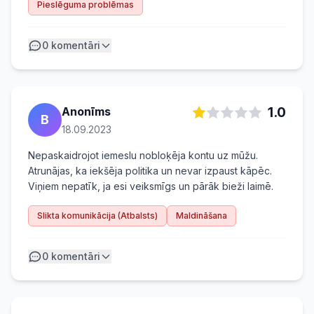
Pieslēguma problēmas
0
komentāri
Anonīms
1.0
B
18.09.2023
Nepaskaidrojot iemeslu nobloķēja kontu uz mūžu.
Atrunājas, ka iekšēja politika un nevar izpaust kāpēc.
Viņiem nepatīk, ja esi veiksmīgs un pārāk bieži laimē.
Slikta komunikācija (Atbalsts)
Maldināšana
0
komentāri