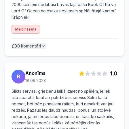
2000 spiniem nedabūsi brīvās tajā pašā Book Of Ra vai
Lord Of Ocean neiesaku nevienam spēlēt šitajā kantorī.
Krāpnieki.
Maldināšana
0
komentāri
Anonīms
1.0
B
18.09.2023
Slikts serviss, griezienu laikā izmet no spēlēm, ieliek
citā aparātā, kaut arī palīdzības serviss Saka ka tā
neesot, bet pēc pirmajiem ratiem, kuri nesakrīt var jau
redzēs. Pazaudēts daudz naudas, bonusi un atdēvē
nekāda, ja arī iedos labu bonusu, un kaut ko saskaitīs,
visticamāk tas nebūs lielāks kā pēdējās dienās