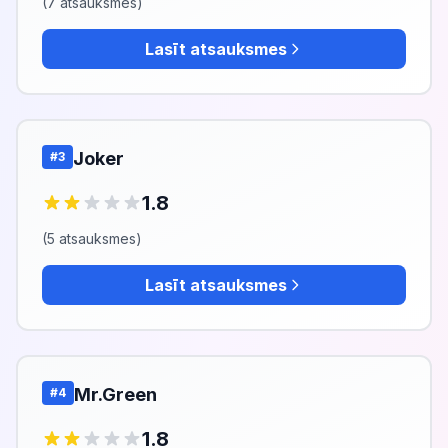
(7 atsauksmes)
Lasīt atsauksmes
Joker
#3
1.8
(5 atsauksmes)
Lasīt atsauksmes
Mr.Green
#4
1.8