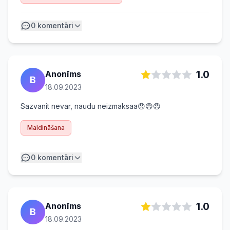
0
komentāri
Anonīms
1.0
B
18.09.2023
Sazvanit nevar, naudu neizmaksaa😠😠😠
Maldināšana
0
komentāri
Anonīms
1.0
B
18.09.2023