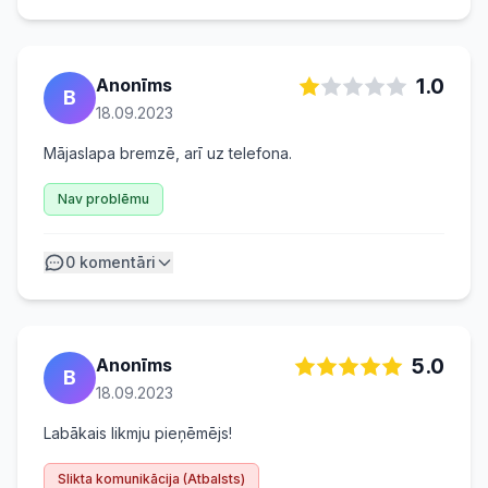
Anonīms
1.0
B
18.09.2023
Mājaslapa bremzē, arī uz telefona.
Nav problēmu
0
komentāri
Anonīms
5.0
B
18.09.2023
Labākais likmju pieņēmējs!
Slikta komunikācija (Atbalsts)