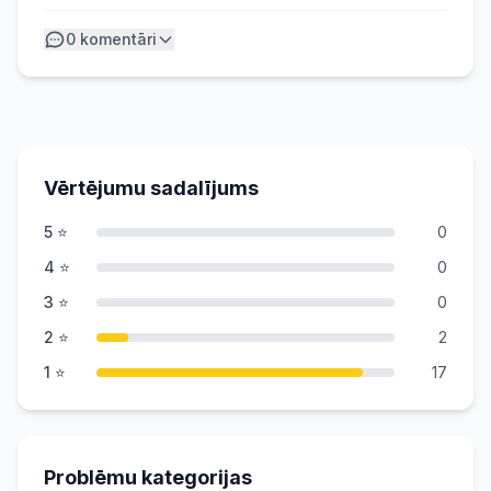
0
komentāri
Vērtējumu sadalījums
5 ⭐
0
4 ⭐
0
3 ⭐
0
2 ⭐
2
1 ⭐
17
Problēmu kategorijas