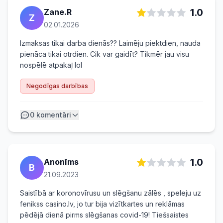
Zane.R
1.0
Z
02.01.2026
Izmaksas tikai darba dienās?? Laimēju piektdien, nauda
pienāca tikai otrdien. Cik var gaidīt? Tikmēr jau visu
nospēlē atpakaļ lol
Negodīgas darbības
0
komentāri
Anonīms
1.0
B
21.09.2023
Saistībā ar koronovīrusu un slēgšanu zālēs , speleju uz
fenikss casino.lv, jo tur bija vizītkartes un reklāmas
pēdējā dienā pirms slēgšanas covid-19! Tiešsaistes