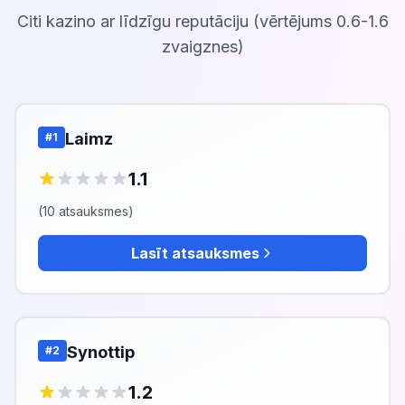
Citi kazino ar līdzīgu reputāciju (vērtējums 0.6-1.6
zvaigznes)
Laimz
#1
1.1
(10 atsauksmes)
Lasīt atsauksmes
Synottip
#2
1.2