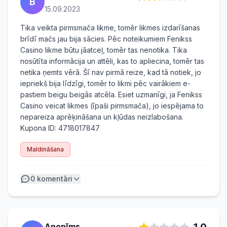
B
15.09.2023
Tika veikta pirmsmača likme, tomēr likmes izdarīšanas
brīdī mačs jau bija sācies. Pēc noteikumiem Fenikss
Casino likme būtu jāatceļ, tomēr tas nenotika. Tika
nosūtīta informācija un attēli, kas to apliecina, tomēr tas
netika ņemts vērā. Šī nav pirmā reize, kad tā notiek, jo
iepriekš bija līdzīgi, tomēr to likmi pēc vairākiem e-
pastiem beigu beigās atcēla. Esiet uzmanīgi, ja Fenikss
Casino veicat likmes (īpaši pirmsmača), jo iespējama to
nepareiza aprēķināšana un kļūdas neizlabošana.
Kupona ID: 4718017847
Maldināšana
0
komentāri
Anonīms