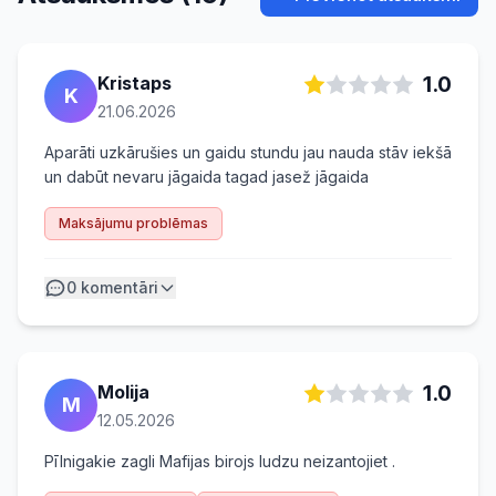
Kristaps
1.0
K
21.06.2026
Aparāti uzkārušies un gaidu stundu jau nauda stāv iekšā
un dabūt nevaru jāgaida tagad jasež jāgaida
Maksājumu problēmas
0
komentāri
Molija
1.0
M
12.05.2026
Pīlnigakie zagli Mafijas birojs ludzu neizantojiet .