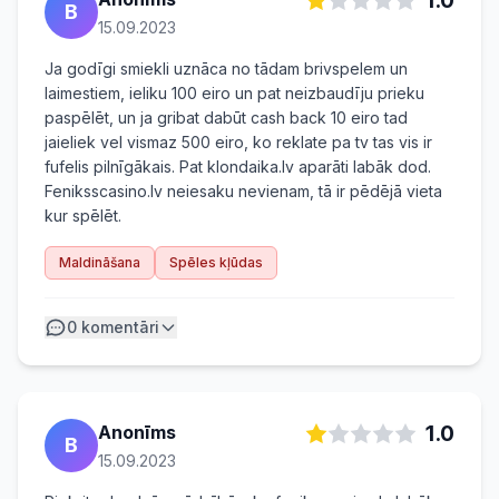
1.0
B
15.09.2023
Ja godīgi smiekli uznāca no tādam brivspelem un
laimestiem, ieliku 100 eiro un pat neizbaudīju prieku
paspēlēt, un ja gribat dabūt cash back 10 eiro tad
jaieliek vel vismaz 500 eiro, ko reklate pa tv tas vis ir
fufelis pilnīgākais. Pat klondaika.lv aparāti labāk dod.
Feniksscasino.lv neiesaku nevienam, tā ir pēdējā vieta
kur spēlēt.
Maldināšana
Spēles kļūdas
0
komentāri
Anonīms
1.0
B
15.09.2023