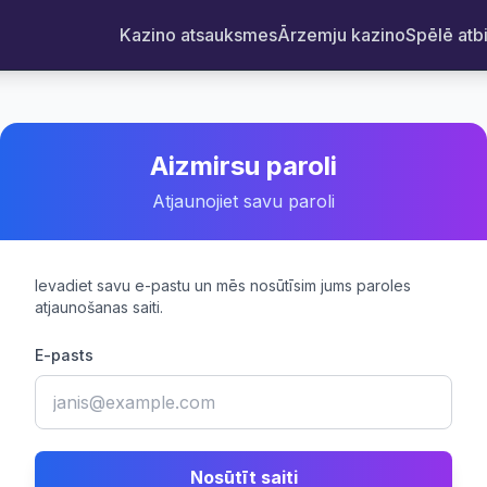
Kazino atsauksmes
Ārzemju kazino
Spēlē atbi
Aizmirsu paroli
Atjaunojiet savu paroli
Ievadiet savu e-pastu un mēs nosūtīsim jums paroles
atjaunošanas saiti.
E-pasts
Nosūtīt saiti