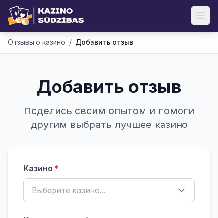
Отзывы о казино
/
Добавить отзыв
Добавить отзыв
Поделись своим опытом и помоги
другим выбрать лучшее казино
Казино
*
Выберите казино...