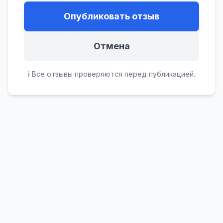
Опубликовать отзыв
Отмена
ℹ️ Все отзывы проверяются перед публикацией.