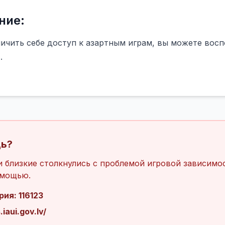
ние:
ничить себе доступ к азартным играм, вы можете восп
.
ь?
и близкие столкнулись с проблемой игровой зависимо
омощью.
ия: 116123
.iaui.gov.lv/