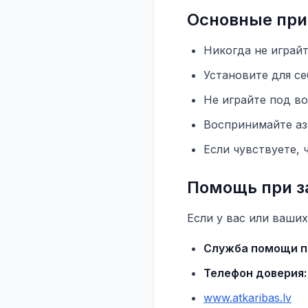
Основные при
Никогда не играй
Установите для с
Не играйте под в
Воспринимайте аз
Если чувствуете,
Помощь при з
Если у вас или ваших
Служба помощи п
Телефон доверия:
www.atkaribas.lv