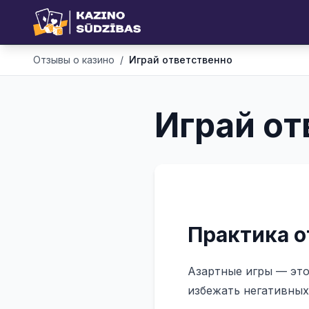
Отзывы о казино
/
Играй ответственно
Играй от
Практика о
Азартные игры — это
избежать негативных