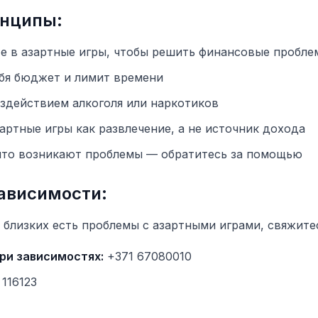
нципы:
те в азартные игры, чтобы решить финансовые пробле
ебя бюджет и лимит времени
оздействием алкоголя или наркотиков
артные игры как развлечение, а не источник дохода
 что возникают проблемы — обратитесь за помощью
ависимости:
 близких есть проблемы с азартными играми, свяжитес
ри зависимостях:
+371 67080010
116123