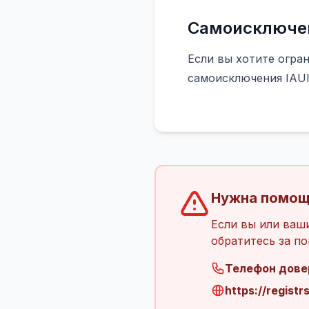
Самоисключе
Если вы хотите огра
самоисключения IAUI
Нужна помощ
Если вы или ваш
обратитесь за п
Телефон довер
https://registrs