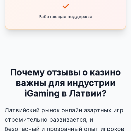
✓
Работающая поддержка
Почему отзывы о казино
важны для индустрии
iGaming в Латвии?
Латвийский рынок онлайн азартных игр
стремительно развивается, и
безопасный и прозрачный опыт игроков