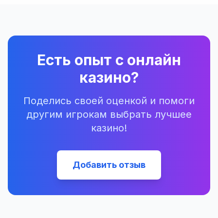
Есть опыт с онлайн
казино?
Поделись своей оценкой и помоги
другим игрокам выбрать лучшее
казино!
Добавить отзыв