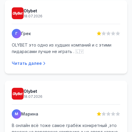
Olybet
18.07.2026
Грек
Г
ОLYBET это одно из худших компаний и с этими
пидарасами лучше не играть .
🇱🇻
Читать далее
Olybet
18.07.2026
Марина
М
В онлайн всё тоже самое грабёж конкретный ,это
похоже на воровскую компанию а не спорт казино