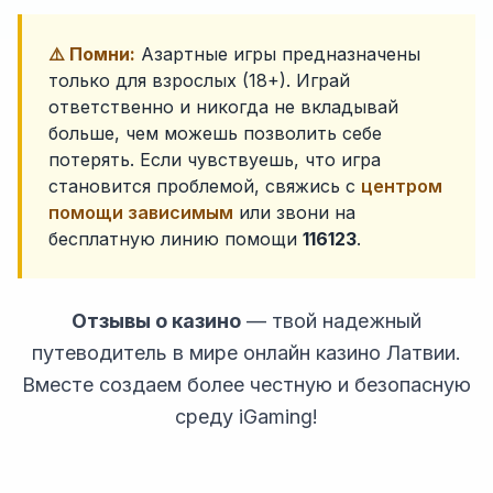
⚠️ Помни:
Азартные игры предназначены
только для взрослых (18+). Играй
ответственно и никогда не вкладывай
больше, чем можешь позволить себе
потерять. Если чувствуешь, что игра
становится проблемой, свяжись с
центром
помощи зависимым
или звони на
бесплатную линию помощи
116123
.
Отзывы о казино
— твой надежный
путеводитель в мире онлайн казино Латвии.
Вместе создаем более честную и безопасную
среду iGaming!