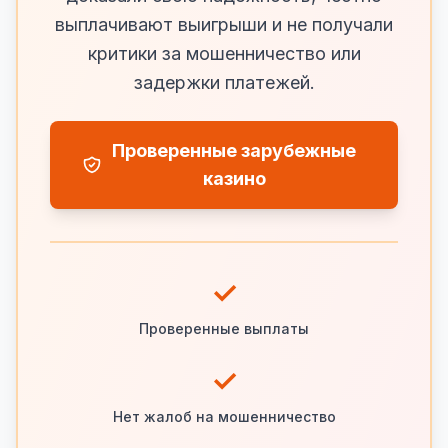
выплачивают выигрыши и не получали
критики за мошенничество или
задержки платежей.
Проверенные зарубежные
казино
✓
Проверенные выплаты
✓
Нет жалоб на мошенничество