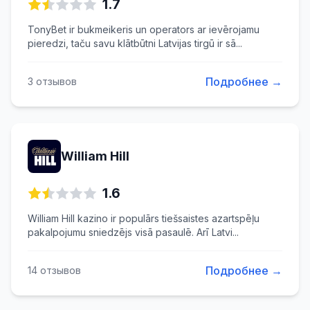
1.7
TonyBet ir bukmeikeris un operators ar ievērojamu
pieredzi, taču savu klātbūtni Latvijas tirgū ir sā...
Подробнее →
3 отзывов
William Hill
1.6
William Hill kazino ir populārs tiešsaistes azartspēļu
pakalpojumu sniedzējs visā pasaulē. Arī Latvi...
Подробнее →
14 отзывов