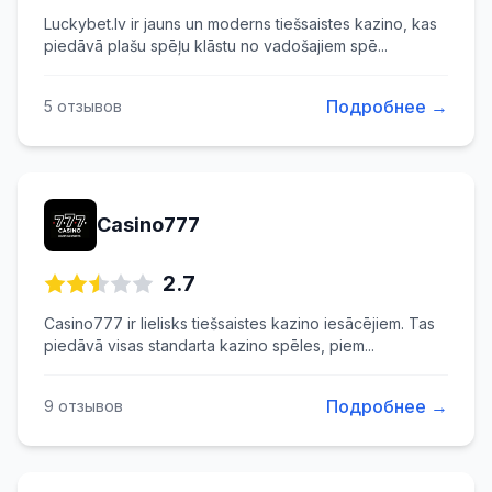
Luckybet.lv ir jauns un moderns tiešsaistes kazino, kas
piedāvā plašu spēļu klāstu no vadošajiem spē...
Подробнее →
5 отзывов
Casino777
2.7
Casino777 ir lielisks tiešsaistes kazino iesācējiem. Tas
piedāvā visas standarta kazino spēles, piem...
Подробнее →
9 отзывов