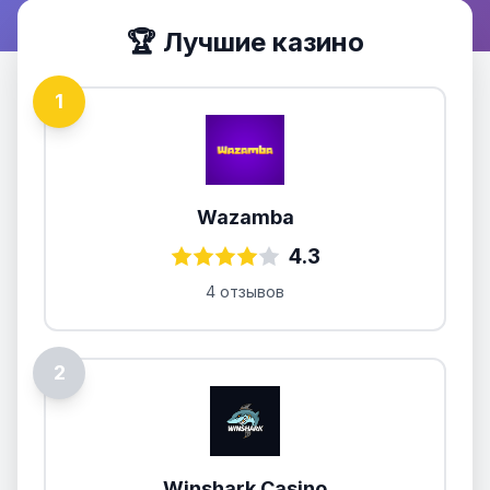
🏆 Лучшие казино
1
Wazamba
4.3
4 отзывов
2
Winshark Casino