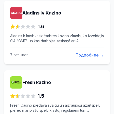
Aladins lv Kazino
1.6
Aladins ir latvisks tiešsaistes kazino zīmols, ko izveidojis
SIA "GMF" un kas darbojas saskaņā ar IA...
Подробнее →
7 отзывов
Fresh kazino
1.5
Fresh Casino piedāvā svaigu un aizraujošu azartspēļu
pieredzi ar plašu spēļu klāstu, regulāriem turn...