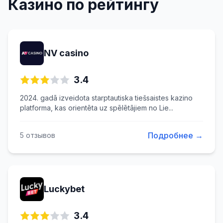
Казино по рейтингу
NV casino
3.4
2024. gadā izveidota starptautiska tiešsaistes kazino
platforma, kas orientēta uz spēlētājiem no Lie...
Подробнее →
5 отзывов
Luckybet
3.4