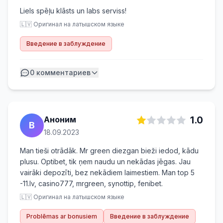
Liels spēļu klāsts un labs serviss!
🇱🇻 Оригинал на латышском языке
Введение в заблуждение
0
комментариев
Аноним
1.0
B
18.09.2023
Man tieši otrādāk. Mr green diezgan bieži iedod, kādu
plusu. Optibet, tik ņem naudu un nekādas jēgas. Jau
vairāki depozīti, bez nekādiem laimestiem. Man top 5
-11.lv, casino777, mrgreen, synottip, fenibet.
🇱🇻 Оригинал на латышском языке
Problēmas ar bonusiem
Введение в заблуждение