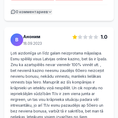
0
комментариев
Аноним
1.0
B
18.09.2023
Ļoti aizdomīga un līdz galam neizprotama mājaslapa.
Esmu spēlēji visus Latvijas online kazino, bet šis ir īpašs.
Zinu ka azartspēlēs nevar vienmēr 100% vinnēt utt. ,
bet nevienā kazino neesmu zaudējis 60eiro neizceļot
nevienu bonusu, nekādu vinnestu, manlieks lielākais
vinnests bija 1eiro. Manuprāt aiz šīs kompānijas ir
krāpnieki un ieteiktu viņā nespēlēt. Un cik nopratu no
iepriekšējām sūdzībām 11.lv ir zem viena jumta ar
mrgreen, un tas visu krāpnieka situāciju padara vēl
intresantāku, jo arī 11.lv esmu pazaudējis ap 50eiro un
bez neviena bonusa, varbūt tā ir sakritība, bet man tā
neliekas. Ieteikums visiem izvairīties no šiem