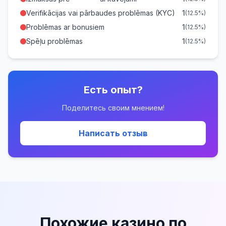
Verifikācijas vai pārbaudes problēmas (KYC)
1
(12.5%)
Problēmas ar bonusiem
1
(12.5%)
Spēļu problēmas
1
(12.5%)
Есть опыт?
Поделитесь своим мнением!
Написать отзыв
Похожие казино по