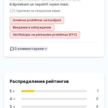
krāpniekiem un nepelnīt viņiem maizi.
🇱🇻 Оригинал на латышском языке
Izmaksas problēmas vai kavējumi
Введение в заблуждение
Verifikācijas vai pārbaudes problēmas (KYC)
0
комментариев
Распределение рейтингов
5 ⭐
1
4 ⭐
0
3 ⭐
0