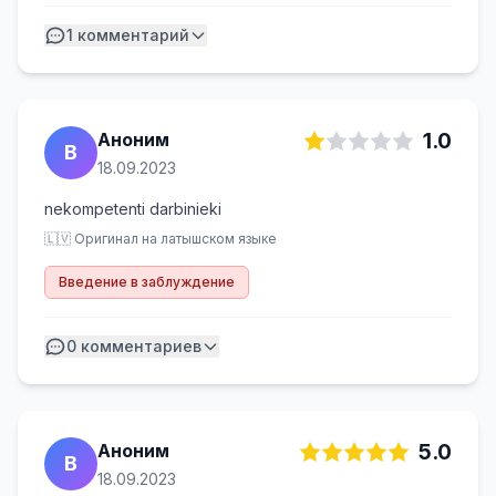
навязчивой рекламы. Выбор игр
1
комментарий
разнообразен: более 2600 слотов от лучших
провайдеров (NetEnt, Novomatic/Greentube,
Play'n GO, Microgaming, Evolution Gaming, Big
Time Gaming, EGT, ELK и др.), live-казино и
Аноним
1.0
спортивный тотализатор для ставок на
B
18.09.2023
различные события.
nekompetenti darbinieki
🇱🇻 Оригинал на латышском языке
Введение в заблуждение
0
комментариев
Аноним
5.0
B
18.09.2023