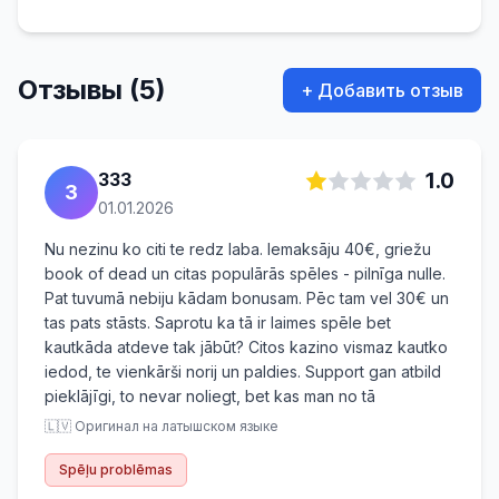
2016), «Социально ответственный оператор
года» (EGR Awards 2012, 2017), номинация
«Лучший оператор года» (EGR Nordics 2020).
Отзывы (5)
В Латвии казино начало работу в 2020 году
+ Добавить отзыв
после получения лицензии IAUI. Оператором
выступает SIA X3000 (ранее SIA Mr Green
Latvia, регистрационный номер
333
1.0
3
50203212671). Адрес: Dzirnavu iela 39-8, Rīga,
01.01.2026
LV-1010. Лицензия: E-05; TI-15.
В конце 2024 года бренд прошёл
Nu nezinu ko citi te redz laba. Iemaksāju 40€, griežu
ребрендинг — Mr Green в Латвии теперь
book of dead un citas populārās spēles - pilnīga nulle.
Pat tuvumā nebiju kādam bonusam. Pēc tam vel 30€ un
работает под названием X3000, сохраняя ту
tas pats stāsts. Saprotu ka tā ir laimes spēle bet
же лицензию, качество услуг и
kautkāda atdeve tak jābūt? Citos kazino vismaz kautko
приверженность принципам ответственной
iedod, te vienkārši norij un paldies. Support gan atbild
игры.
pieklājīgi, to nevar noliegt, bet kas man no tā
Mr Green/X3000 — новый игрок на
🇱🇻 Оригинал на латышском языке
латвийском рынке онлайн-азартных игр,
предлагающий приятный дизайн сайта без
Spēļu problēmas
чрезмерных цветов, анимации или