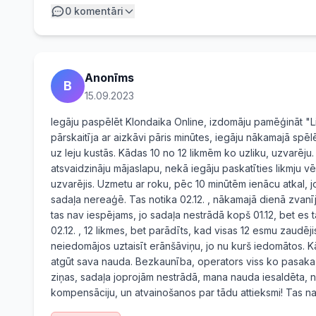
0
komentāri
Anonīms
B
15.09.2023
Iegāju paspēlēt Klondaika Online, izdomāju pamēģināt "Liv
pārskaitīja ar aizkāvi pāris minūtes, iegāju nākamajā spēl
uz leju kustās. Kādas 10 no 12 likmēm ko uzliku, uzvarēju.
atsvaidzināju mājaslapu, nekā iegāju paskatīties likmju vē
uzvarējis. Uzmetu ar roku, pēc 10 minūtēm ienācu atkal, j
sadaļa nereaģē. Tas notika 02.12. , nākamajā dienā zvanīj
tas nav iespējams, jo sadaļa nestrādā kopš 01.12, bet es tak
02.12. , 12 likmes, bet parādīts, kad visas 12 esmu zaudēji
neiedomājos uztaisīt erānšāviņu, jo nu kurš iedomātos. Kā
atgūt sava nauda. Bezkaunība, operators viss ko pasaka,
ziņas, sadaļa joprojām nestrādā, mana nauda iesaldēta, 
kompensāciju, un atvainošanos par tādu attieksmi! Tas nav