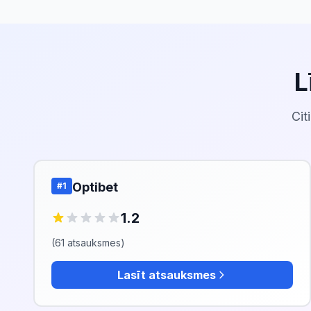
L
Cit
Optibet
#1
1.2
(61 atsauksmes)
Lasīt atsauksmes