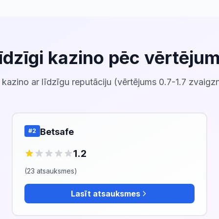
īdzīgi kazino pēc vērtēju
i kazino ar līdzīgu reputāciju (vērtējums 0.7-1.7 zvaigz
Betsafe
#2
1.2
(23 atsauksmes)
Lasīt atsauksmes