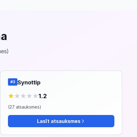
ma
nes)
Synottip
#3
1.2
(27 atsauksmes)
Lasīt atsauksmes