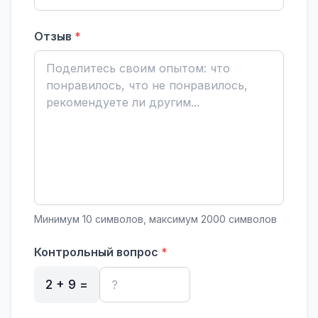
Отзыв
*
Минимум 10 символов, максимум 2000 символов
Контрольный вопрос
*
2 + 9 =