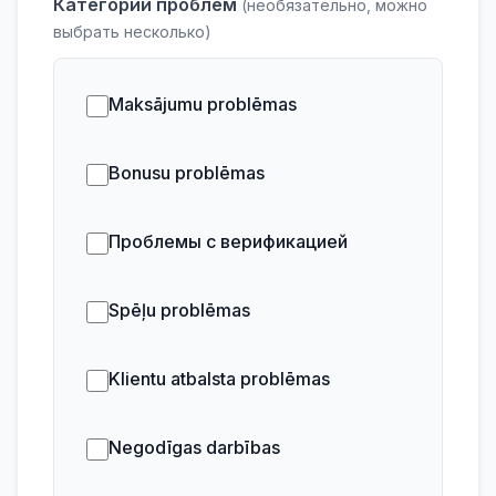
Категории проблем
(необязательно, можно
выбрать несколько)
Maksājumu problēmas
Bonusu problēmas
Проблемы с верификацией
Spēļu problēmas
Klientu atbalsta problēmas
Negodīgas darbības