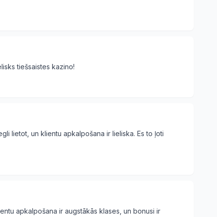
isks tiešsaistes kazino!
 lietot, un klientu apkalpošana ir lieliska. Es to ļoti
 Klientu apkalpošana ir augstākās klases, un bonusi ir