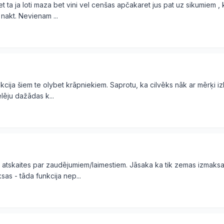
met ta ja loti maza bet vini vel cenšas apčakaret jus pat uz sikumiem ,
nakt. Nevienam ...
pekcija šiem te olybet krāpniekiem. Saprotu, ka cilvēks nāk ar mērķi i
lēju dažādas k...
ri atskaites par zaudējumiem/laimestiem. Jāsaka ka tik zemas izmaksa
as - tāda funkcija nep...