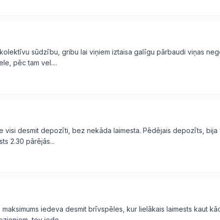
iem kolektīvu sūdzību, gribu lai viņiem iztaisa galīgu pārbaudi viņas n
le, pēc tam vel....
e visi desmit depozīti, bez nekāda laimesta. Pēdējais depozīts, bija
ts 2.30 pārējās...
maksimums iedeva desmit brīvspēles, kur lielākais laimests kaut kādi 
zieniem, tev iedo...