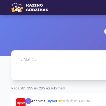
Rāda 281–295 no 295 atsauksmēm
·
·
Anonīms
Olybet
B
14.09.2023