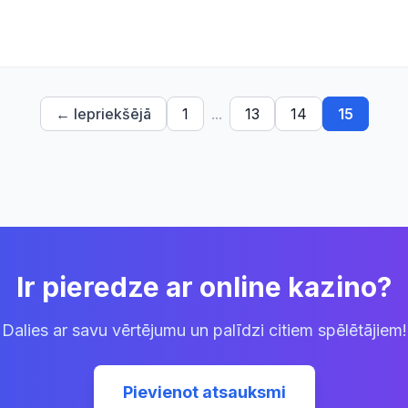
← Iepriekšējā
1
...
13
14
15
Ir pieredze ar online kazino?
Dalies ar savu vērtējumu un palīdzi citiem spēlētājiem!
Pievienot atsauksmi