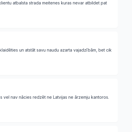
 klientu atbalsta strada meitenes kuras nevar atbildet pat
zklaidēties un atstāt savu naudu azarta vajadzībām, bet cik
s vel nav nācies redzēt ne Latvijas ne ārzemju kantoros.